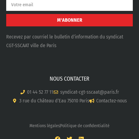
M'ABONNER
Recevez par courriel le bulletin d’information du syndicat
CGT-SSCAAT ville de Paris
NOUS CONTACTER
01 44 52 77 11
syndicat-cgt-sscaat@paris.fr
3 rue du Château d’Eau 75010 Paris
Contactez-nous
Mentions légales
Politique de confidentialité