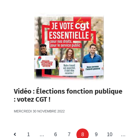
Vidéo : Élections fonction publique
: votez CGT !
MERCREDI 30 NOVEMBRE 2022
1
…
6
7
8
9
10
…